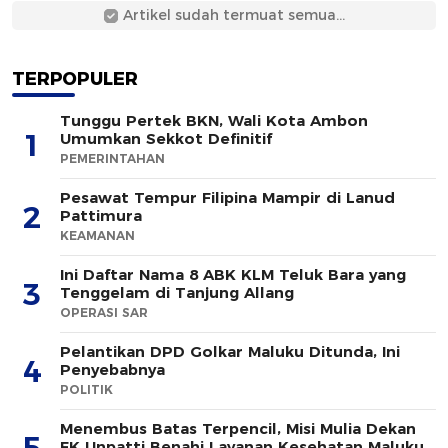
Artikel sudah termuat semua...
TERPOPULER
Tunggu Pertek BKN, Wali Kota Ambon
1
Umumkan Sekkot Definitif
PEMERINTAHAN
Pesawat Tempur Filipina Mampir di Lanud
2
Pattimura
KEAMANAN
Ini Daftar Nama 8 ABK KLM Teluk Bara yang
3
Tenggelam di Tanjung Allang
OPERASI SAR
Pelantikan DPD Golkar Maluku Ditunda, Ini
4
Penyebabnya
POLITIK
Menembus Batas Terpencil, Misi Mulia Dekan
5
FK Unpatti Benahi Layanan Kesehatan Maluku