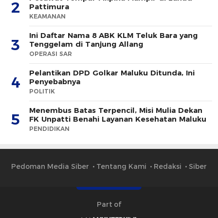
2
Pattimura
KEAMANAN
Ini Daftar Nama 8 ABK KLM Teluk Bara yang
3
Tenggelam di Tanjung Allang
OPERASI SAR
Pelantikan DPD Golkar Maluku Ditunda, Ini
4
Penyebabnya
POLITIK
Menembus Batas Terpencil, Misi Mulia Dekan
5
FK Unpatti Benahi Layanan Kesehatan Maluku
PENDIDIKAN
Pedoman Media Siber
Tentang Kami
Redaksi
Siber
Part of