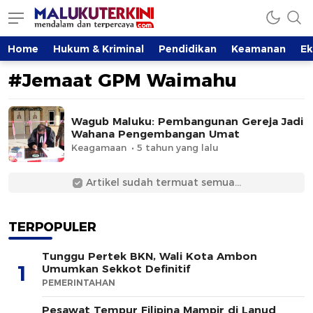
MalukuTerkini.com
Terkini, Mendalam dan Terpercaya
Home
Hukum & Kriminal
Pendidikan
Keamanan
E
#Jemaat GPM Waimahu
Wagub Maluku: Pembangunan Gereja Jadi
Wahana Pengembangan Umat
Keagamaan
5 tahun yang lalu
Artikel sudah termuat semua...
TERPOPULER
Tunggu Pertek BKN, Wali Kota Ambon
1
Umumkan Sekkot Definitif
PEMERINTAHAN
Pesawat Tempur Filipina Mampir di Lanud