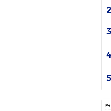
2
3
4
5
Pe