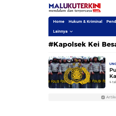
MalukuTerkini.com
Terkini, Mendalam dan Terpercaya
Home
Hukum & Kriminal
Pend
Lainnya
#Kapolsek Kei Bes
UN
Pu
Ka
4 ta
Artik