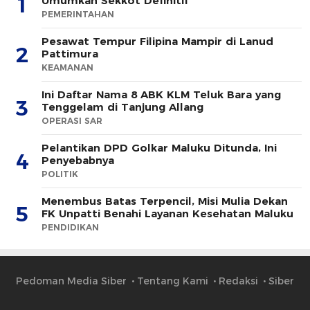
1
Umumkan Sekkot Definitif
PEMERINTAHAN
Pesawat Tempur Filipina Mampir di Lanud
2
Pattimura
KEAMANAN
Ini Daftar Nama 8 ABK KLM Teluk Bara yang
3
Tenggelam di Tanjung Allang
OPERASI SAR
Pelantikan DPD Golkar Maluku Ditunda, Ini
4
Penyebabnya
POLITIK
Menembus Batas Terpencil, Misi Mulia Dekan
5
FK Unpatti Benahi Layanan Kesehatan Maluku
PENDIDIKAN
Pedoman Media Siber
Tentang Kami
Redaksi
Siber