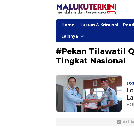
MalukuTerkini.com
Terkini, Mendalam dan Terpercaya
Home
Hukum & Kriminal
Pend
Lainnya
#Pekan Tilawatil 
Tingkat Nasional
SOS
Lo
La
4 ta
Artik