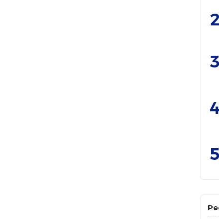
2
3
4
5
Pe