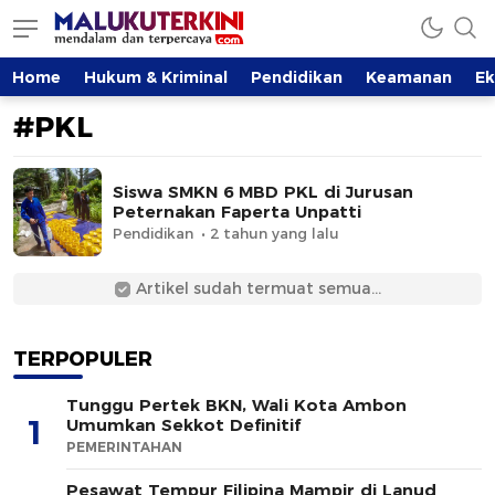
MalukuTerkini.com
Terkini, Mendalam dan Terpercaya
Home
Hukum & Kriminal
Pendidikan
Keamanan
E
#PKL
Siswa SMKN 6 MBD PKL di Jurusan
Peternakan Faperta Unpatti
Pendidikan
2 tahun yang lalu
Artikel sudah termuat semua...
TERPOPULER
Tunggu Pertek BKN, Wali Kota Ambon
1
Umumkan Sekkot Definitif
PEMERINTAHAN
Pesawat Tempur Filipina Mampir di Lanud