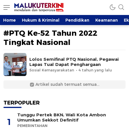
MalukuTerkini.com
Terkini, Mendalam dan Terpercaya
Home
Hukum & Kriminal
Pendidikan
Keamanan
E
#PTQ Ke-52 Tahun 2022
Tingkat Nasional
Lolos Semifinal PTQ Nasional, Pegawai
Lapas Tual Dapat Penghargaan
Sosial Kemasyarakatan
4 tahun yang lalu
Artikel sudah termuat semua...
TERPOPULER
Tunggu Pertek BKN, Wali Kota Ambon
1
Umumkan Sekkot Definitif
PEMERINTAHAN