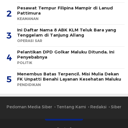
Pesawat Tempur Filipina Mampir di Lanud
2
Pattimura
KEAMANAN
Ini Daftar Nama 8 ABK KLM Teluk Bara yang
3
Tenggelam di Tanjung Allang
OPERASI SAR
Pelantikan DPD Golkar Maluku Ditunda, Ini
4
Penyebabnya
POLITIK
Menembus Batas Terpencil, Misi Mulia Dekan
5
FK Unpatti Benahi Layanan Kesehatan Maluku
PENDIDIKAN
Pedoman Media Siber
Tentang Kami
Redaksi
Siber