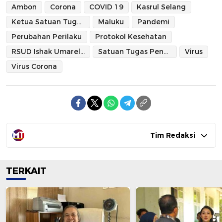
Ambon
Corona
COVID 19
Kasrul Selang
Ketua Satuan Tugas Penanganan Covid-19 Provinsi Maluku
Maluku
Pandemi
Perubahan Perilaku
Protokol Kesehatan
RSUD Ishak Umarella
Satuan Tugas Penanganan Covid-19 Provinsi Maluku
Virus
Virus Corona
Tim Redaksi
TERKAIT