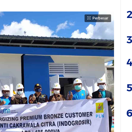
2
Perbesar
3
4
5
6