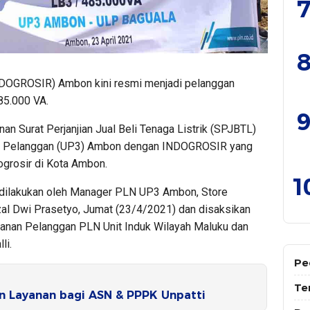
7
8
INDOGROSIR) Ambon kini resmi menjadi pelanggan
5.000 VA.
9
an Surat Perjanjian Jual Beli Tenaga Listrik (SPJBTL)
an Pelanggan (UP3) Ambon dengan INDOGROSIR yang
dogrosir di Kota Ambon.
1
 dilakukan oleh Manager PLN UP3 Ambon, Store
l Dwi Prasetyo, Jumat (23/4/2021) dan disaksikan
yanan Pelanggan PLN Unit Induk Wilayah Maluku dan
li.
Pe
Te
n Layanan bagi ASN & PPPK Unpatti