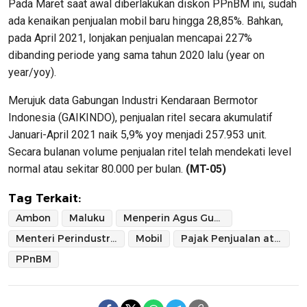
Pada Maret saat awal diberlakukan diskon PPnBM ini, sudah
ada kenaikan penjualan mobil baru hingga 28,85%. Bahkan,
pada April 2021, lonjakan penjualan mencapai 227%
dibanding periode yang sama tahun 2020 lalu (year on
year/yoy).
Merujuk data Gabungan Industri Kendaraan Bermotor
Indonesia (GAIKINDO), penjualan ritel secara akumulatif
Januari-April 2021 naik 5,9% yoy menjadi 257.953 unit.
Secara bulanan volume penjualan ritel telah mendekati level
normal atau sekitar 80.000 per bulan.
(MT-05)
Tag Terkait:
Ambon
Maluku
Menperin Agus Gumiwang
Menteri Perindustrian
Mobil
Pajak Penjualan atas Barang Mewah
PPnBM