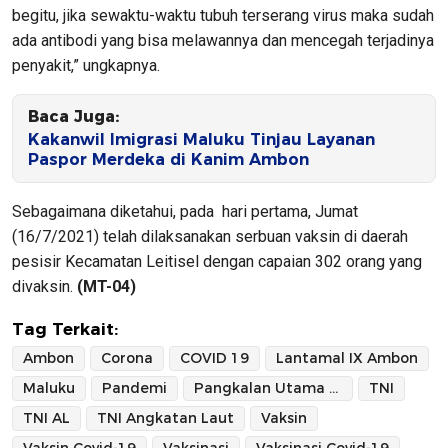
begitu, jika sewaktu-waktu tubuh terserang virus maka sudah
ada antibodi yang bisa melawannya dan mencegah terjadinya
penyakit,” ungkapnya.
Baca Juga:
Kakanwil Imigrasi Maluku Tinjau Layanan
Paspor Merdeka di Kanim Ambon
Sebagaimana diketahui, pada hari pertama, Jumat
(16/7/2021) telah dilaksanakan serbuan vaksin di daerah
pesisir Kecamatan Leitisel dengan capaian 302 orang yang
divaksin.
(MT-04)
Tag Terkait:
Ambon
Corona
COVID 19
Lantamal IX Ambon
Maluku
Pandemi
Pangkalan Utama TNI Angkata Laut IX Ambon
TNI
TNI AL
TNI Angkatan Laut
Vaksin