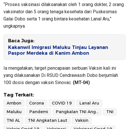
“Proses vaksinasi dilaksanakan oleh 1 orang dokter, 2 orang
vaksinator dan 5 orang tenaga kesehata dari Puskesmas
Galai Dobo serta 1 orang bintara kesehatan Lanal Aru,”
ungkapnya.
Baca Juga:
Kakanwil Imigrasi Maluku Tinjau Layanan
Paspor Merdeka di Kanim Ambon
Ia mengatakan, target pencapaian serbuan Vaksin kali ini
yang dilaksanakan Di RSUD Cendrawasih Dobo berjumlah
100 dosis dengan vaksin Sinovac.
(MT-04)
Tag Terkait:
Ambon
Corona
COVID 19
Lanal Aru
Maluku
Pandemi
Pangkalan TNI Angkatan Laut Aru
TNI
TNI AL
TNI Angkatan Laut
Vaksin
Vaksin Covid-19
Vaksinasi
Vaksinasi Covid-19