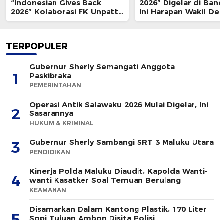
“Indonesian Gives Back
2026” Digelar di Ban
2026” Kolaborasi FK Unpatti
Ini Harapan Wakil D
& ISMKI di Banda Neira
Unpatti
TERPOPULER
Gubernur Sherly Semangati Anggota
1
Paskibraka
PEMERINTAHAN
Operasi Antik Salawaku 2026 Mulai Digelar, Ini
2
Sasarannya
HUKUM & KRIMINAL
Gubernur Sherly Sambangi SRT 3 Maluku Utara
3
PENDIDIKAN
Kinerja Polda Maluku Diaudit, Kapolda Wanti-
4
wanti Kasatker Soal Temuan Berulang
KEAMANAN
Disamarkan Dalam Kantong Plastik, 170 Liter
5
Sopi Tujuan Ambon Disita Polisi