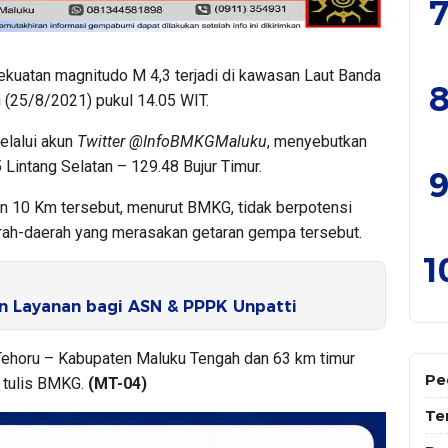
7
kuatan magnitudo M 4,3 terjadi di kawasan Laut Banda
8
u (25/8/2021) pukul 14.05 WIT.
elalui akun
Twitter @InfoBMKGMaluku
, menyebutkan
 Lintang Selatan – 129.48 Bujur Timur.
9
 10 Km tersebut, menurut BMKG, tidak berpotensi
erah-daerah yang merasakan getaran gempa tersebut.
1
n Layanan bagi ASN & PPPK Unpatti
Tehoru – Kabupaten Maluku Tengah dan 63 km timur
Pe
 tulis BMKG.
(MT-04)
Te