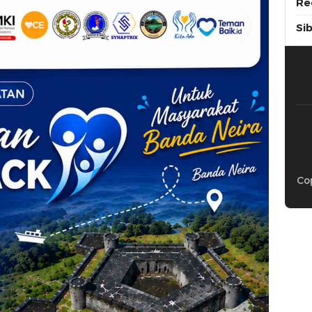
Re
Si
Cop