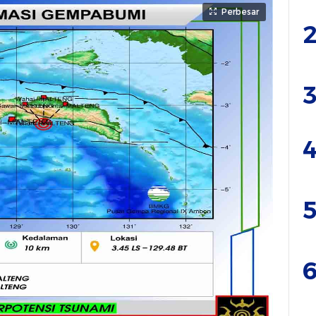
Perbesar
2
3
4
5
6