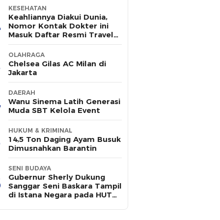
KESEHATAN
Keahliannya Diakui Dunia,
Nomor Kontak Dokter ini
Masuk Daftar Resmi Travel
Agent Eropa
OLAHRAGA
Chelsea Gilas AC Milan di
Jakarta
DAERAH
Wanu Sinema Latih Generasi
Muda SBT Kelola Event
HUKUM & KRIMINAL
14,5 Ton Daging Ayam Busuk
Dimusnahkan Barantin
SENI BUDAYA
Gubernur Sherly Dukung
Sanggar Seni Baskara Tampil
di Istana Negara pada HUT
ke-81 RI