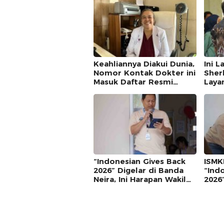
Keahliannya Diakui Dunia,
Ini 
Nomor Kontak Dokter ini
Sher
Masuk Daftar Resmi
Laya
Travel Agent Eropa
“Indonesian Gives Back
ISMK
2026” Digelar di Banda
“Ind
Neira, Ini Harapan Wakil
2026
Dekan FK Unpatti