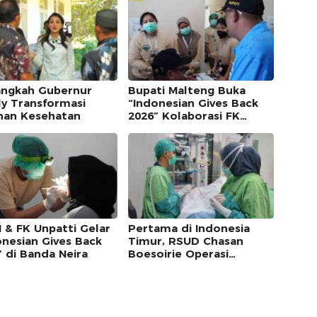
Langkah Gubernur
Bupati Malteng Buka
ly Transformasi
“Indonesian Gives Back
nan Kesehatan
2026” Kolaborasi FK
Unpatti & ISMKI di Banda
Neira
I & FK Unpatti Gelar
Pertama di Indonesia
onesian Gives Back
Timur, RSUD Chasan
” di Banda Neira
Boesoirie Operasi
Transplantasi Kornea