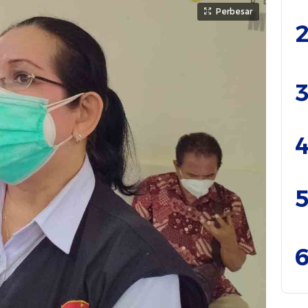
Perbesar
2
3
4
5
6