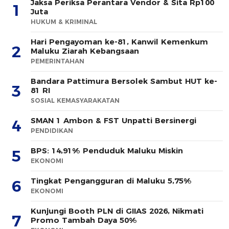
Jaksa Periksa Perantara Vendor & Sita Rp100
1
Juta
HUKUM & KRIMINAL
Hari Pengayoman ke-81, Kanwil Kemenkum
2
Maluku Ziarah Kebangsaan
PEMERINTAHAN
Bandara Pattimura Bersolek Sambut HUT ke-
3
81 RI
SOSIAL KEMASYARAKATAN
SMAN 1 Ambon & FST Unpatti Bersinergi
4
PENDIDIKAN
BPS: 14,91% Penduduk Maluku Miskin
5
EKONOMI
Tingkat Pengangguran di Maluku 5,75%
6
EKONOMI
Kunjungi Booth PLN di GIIAS 2026, Nikmati
7
Promo Tambah Daya 50%