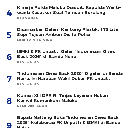
Kinerja Polda Maluku Diaudit, Kapolda Wanti-
4
wanti Kasatker Soal Temuan Berulang
KEAMANAN
Disamarkan Dalam Kantong Plastik, 170 Liter
5
Sopi Tujuan Ambon Disita Polisi
HUKUM & KRIMINAL
ISMKI & FK Unpatti Gelar “Indonesian Gives
6
Back 2026” di Banda Neira
KESEHATAN
“Indonesian Gives Back 2026” Digelar di Banda
7
Neira, Ini Harapan Wakil Dekan FK Unpatti
KESEHATAN
Komisi XIII DPR RI Tinjau Layanan Hukum
8
Kanwil Kemenkum Maluku
PEMERINTAHAN
Bupati Malteng Buka “Indonesian Gives Back
2026” Kolaborasi FK Unpatti & ISMKI di Banda
9
Neira