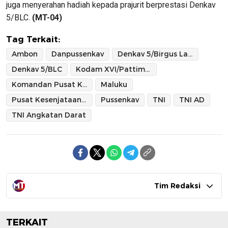
juga menyerahan hadiah kepada prajurit berprestasi Denkav
5/BLC.
(MT-04)
Tag Terkait:
Ambon
Danpussenkav
Denkav 5/Birgus Latro Cakti
Denkav 5/BLC
Kodam XVI/Pattimura
Komandan Pusat Kesenjataan Kavaleri
Maluku
Pusat Kesenjataan Kavaleri
Pussenkav
TNI
TNI AD
TNI Angkatan Darat
Tim Redaksi
TERKAIT