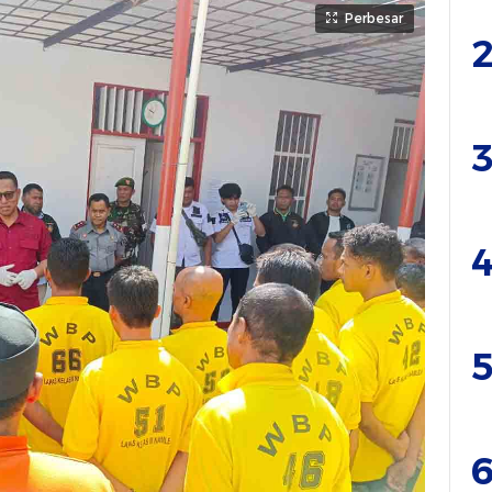
Perbesar
2
3
4
5
6