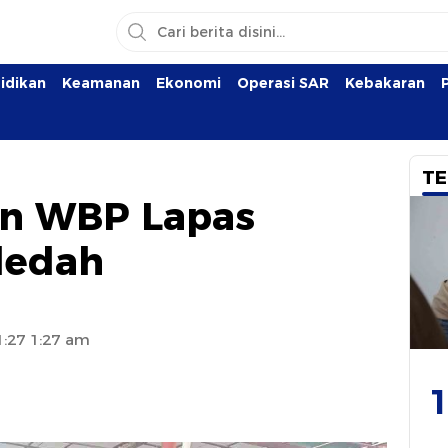
idikan
Keamanan
Ekonomi
Operasi SAR
Kebakaran
TE
n WBP Lapas
ledah
1:27 1:27 am
1