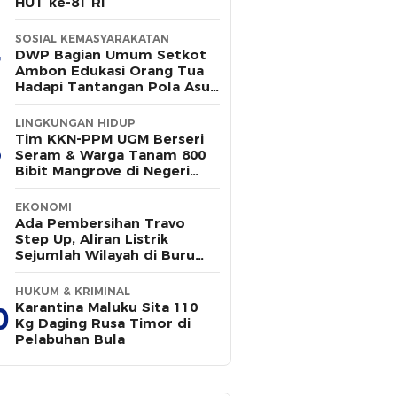
HUT ke-81 RI
SOSIAL KEMASYARAKATAN
DWP Bagian Umum Setkot
Ambon Edukasi Orang Tua
Hadapi Tantangan Pola Asuh
Modern
LINGKUNGAN HIDUP
Tim KKN-PPM UGM Berseri
Seram & Warga Tanam 800
Bibit Mangrove di Negeri
Wailulu
EKONOMI
Ada Pembersihan Travo
Step Up, Aliran Listrik
Sejumlah Wilayah di Buru
Padam Sementara
HUKUM & KRIMINAL
Karantina Maluku Sita 110
0
Kg Daging Rusa Timor di
Pelabuhan Bula