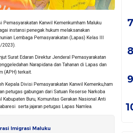
7
si Pemasyarakatan Kanwil Kemenkumham Maluku
agai instansi penegak hukum melaksanakan
hunian Lembaga Pemasyarakatan (Lapas) Kelas III
/2023).
8
anjut Surat Edaran Direktur Jenderal Pemasyarakatan
nggeledahan Narapidana dan Tahanan di Lapas dan
 (APH) terkait.
9
eh Kepala Divisi Pemasyarakatan Kanwil Kemenku,ham
kan petugas gabungan dari Satuan Reserse Narkoba
al Kabupaten Buru, Komunitas Gerakan Nasional Anti
1
abaresi serta jajaran petugas Lapas Namlea.
irasi Imigrasi Maluku