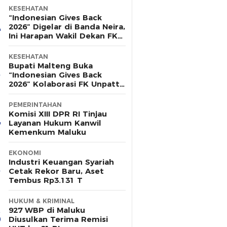
KESEHATAN
“Indonesian Gives Back
2026” Digelar di Banda Neira,
Ini Harapan Wakil Dekan FK
Unpatti
KESEHATAN
Bupati Malteng Buka
“Indonesian Gives Back
2026” Kolaborasi FK Unpatti
& ISMKI di Banda Neira
PEMERINTAHAN
Komisi XIII DPR RI Tinjau
Layanan Hukum Kanwil
Kemenkum Maluku
EKONOMI
Industri Keuangan Syariah
Cetak Rekor Baru, Aset
Tembus Rp3.131 T
HUKUM & KRIMINAL
927 WBP di Maluku
Diusulkan Terima Remisi