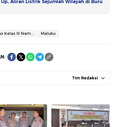
p, Aliran Listrik Sejumlah Wilayah di Buru
Lapas Kelas III Namlea
Maluku
N:
Tim Redaksi