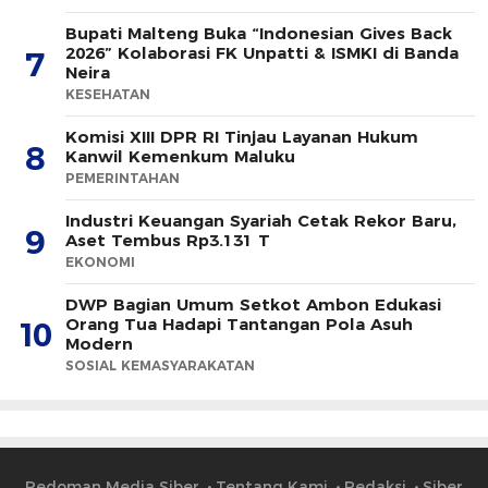
Bupati Malteng Buka “Indonesian Gives Back
2026” Kolaborasi FK Unpatti & ISMKI di Banda
7
Neira
KESEHATAN
Komisi XIII DPR RI Tinjau Layanan Hukum
8
Kanwil Kemenkum Maluku
PEMERINTAHAN
Industri Keuangan Syariah Cetak Rekor Baru,
9
Aset Tembus Rp3.131 T
EKONOMI
DWP Bagian Umum Setkot Ambon Edukasi
Orang Tua Hadapi Tantangan Pola Asuh
10
Modern
SOSIAL KEMASYARAKATAN
Pedoman Media Siber
Tentang Kami
Redaksi
Siber