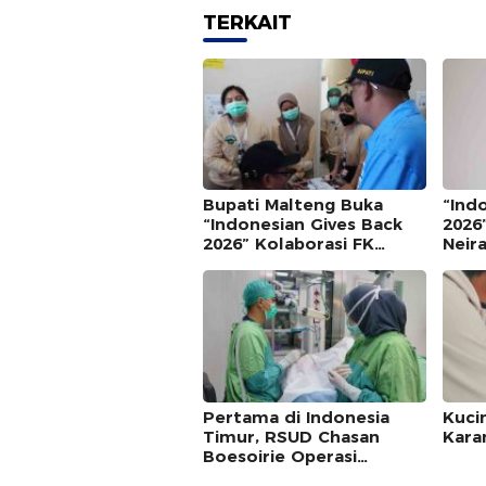
TERKAIT
Bupati Malteng Buka
“Ind
“Indonesian Gives Back
2026
2026” Kolaborasi FK
Neira
Unpatti & ISMKI di Banda
Deka
Neira
Pertama di Indonesia
Kuci
Timur, RSUD Chasan
Kara
Boesoirie Operasi
Transplantasi Kornea