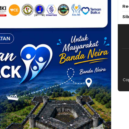
Re
Si
Cop