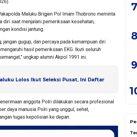
026).
7
 Wakapolda Maluku Brigjen Pol Imam Thobrono meminta
a diri saat menjalani pemeriksaan kesehatan,
gan kondisi jantung.
8
ng, jangan gugup, dan percaya pada kemampuan diri
emengaruhi hasil pemeriksaan EKG. Ikuti seluruh
 semangat,” ungkap alumni Akpol 1991 ini.
9
luku Lolos Ikut Seleksi Pusat, Ini Daftar
1
enerimaan anggota Polri dilakukan secara profesional
er daya manusia Polri yang unggul, sehat,
tangan tugas kepolisian ke depan.
Pe
Te