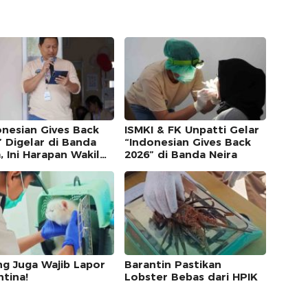
onesian Gives Back
ISMKI & FK Unpatti Gelar
” Digelar di Banda
“Indonesian Gives Back
, Ini Harapan Wakil
2026” di Banda Neira
n FK Unpatti
ng Juga Wajib Lapor
Barantin Pastikan
ntina!
Lobster Bebas dari HPIK