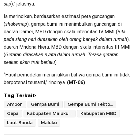
slip
),” jelasnya.
Ia merincikan, berdasarkan estimasi peta guncangan
(
shakemap
), gempa bumi ini menimbulkan guncangan di
daerah Damer, MBD dengan skala intensitas IV MMI (
Bila
pada siang hari dirasakan oleh orang banyak dalam rumah
),
daerah Mndona Hiera, MBD dengan skala intensitas III MMI
(
Getaran dirasakan nyata dalam rumah. Terasa getaran
seakan akan truk berlalu
).
“Hasil pemodelan menunjukkan bahwa gempa bumi ini tidak
berpotensi tsunami,” rincinya.
(MT-06)
Tag Terkait:
Ambon
Gempa Bumi
Gempa Bumi Tektonik
Gepa
Kabupaten Maluku Barat Daya
Kabupaten MBD
Laut Banda
Maluku