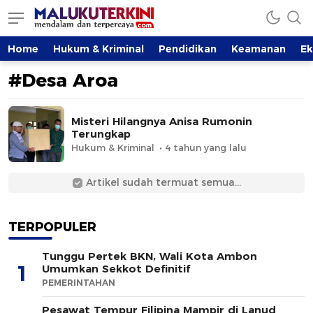
MalukuTerkini.com
Terkini, Mendalam dan Terpercaya
Home
Hukum & Kriminal
Pendidikan
Keamanan
E
#Desa Aroa
Misteri Hilangnya Anisa Rumonin
Terungkap
Hukum & Kriminal
4 tahun yang lalu
Artikel sudah termuat semua...
TERPOPULER
Tunggu Pertek BKN, Wali Kota Ambon
1
Umumkan Sekkot Definitif
PEMERINTAHAN
Pesawat Tempur Filipina Mampir di Lanud