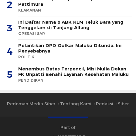
2
Pattimura
KEAMANAN
Ini Daftar Nama 8 ABK KLM Teluk Bara yang
3
Tenggelam di Tanjung Allang
OPERASI SAR
Pelantikan DPD Golkar Maluku Ditunda, Ini
4
Penyebabnya
POLITIK
Menembus Batas Terpencil, Misi Mulia Dekan
5
FK Unpatti Benahi Layanan Kesehatan Maluku
PENDIDIKAN
Pedoman Media Siber
Tentang Kami
Redaksi
Siber
Part of