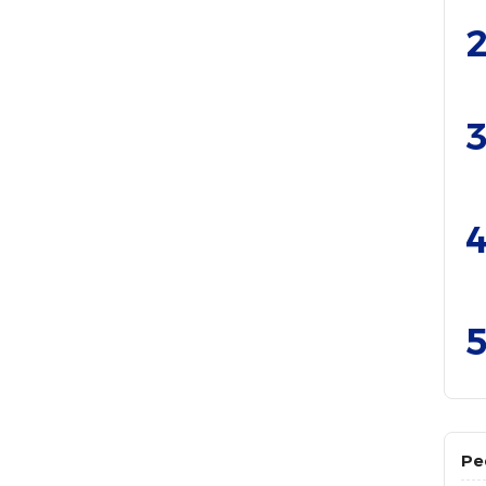
2
3
4
5
Pe