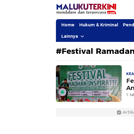
MalukuTerkini.com
Terkini, Mendalam dan Terpercaya
Home
Hukum & Kriminal
Pend
Lainnya
#Festival Ramadan 
KE
Fe
A
1 ta
Artik