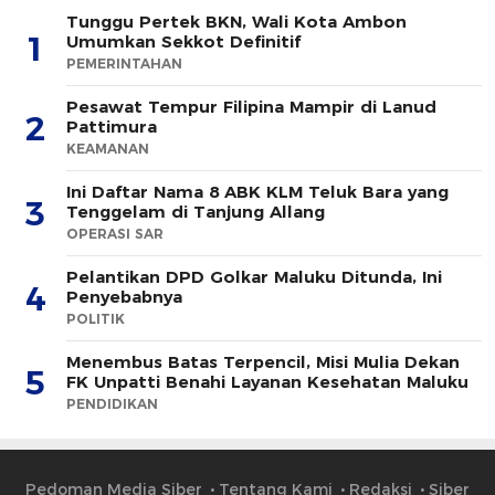
Tunggu Pertek BKN, Wali Kota Ambon
1
Umumkan Sekkot Definitif
PEMERINTAHAN
Pesawat Tempur Filipina Mampir di Lanud
2
Pattimura
KEAMANAN
Ini Daftar Nama 8 ABK KLM Teluk Bara yang
3
Tenggelam di Tanjung Allang
OPERASI SAR
Pelantikan DPD Golkar Maluku Ditunda, Ini
4
Penyebabnya
POLITIK
Menembus Batas Terpencil, Misi Mulia Dekan
5
FK Unpatti Benahi Layanan Kesehatan Maluku
PENDIDIKAN
Pedoman Media Siber
Tentang Kami
Redaksi
Siber