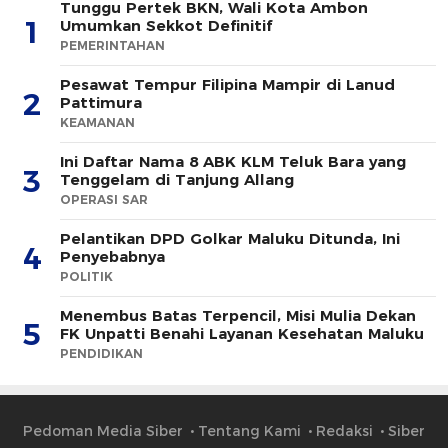
Tunggu Pertek BKN, Wali Kota Ambon
1
Umumkan Sekkot Definitif
PEMERINTAHAN
Pesawat Tempur Filipina Mampir di Lanud
2
Pattimura
KEAMANAN
Ini Daftar Nama 8 ABK KLM Teluk Bara yang
3
Tenggelam di Tanjung Allang
OPERASI SAR
Pelantikan DPD Golkar Maluku Ditunda, Ini
4
Penyebabnya
POLITIK
Menembus Batas Terpencil, Misi Mulia Dekan
5
FK Unpatti Benahi Layanan Kesehatan Maluku
PENDIDIKAN
Pedoman Media Siber
Tentang Kami
Redaksi
Siber