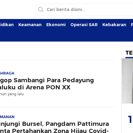
idikan
Keamanan
Ekonomi
Operasi SAR
Kebakaran
TE
AHRAGA
gop Sambangi Para Pedayung
luku di Arena PON XX
hun yang lalu
1
AMANAN
njungi Bursel, Pangdam Pattimura
nta Pertahankan Zona Hijau Covid-