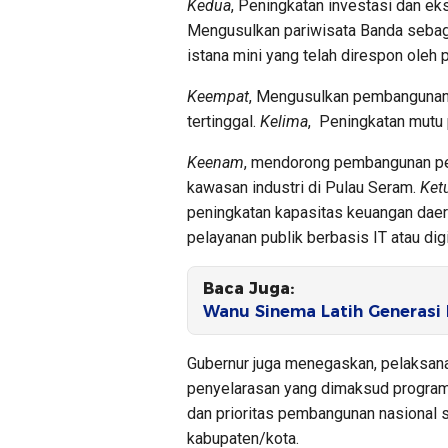
Kedua
, Peningkatan investasi dan ek
Mengusulkan pariwisata Banda sebagai
istana mini yang telah direspon oleh 
Keempat
, Mengusulkan pembangunan i
tertinggal.
Kelima
, Peningkatan mutu 
Keenam
, mendorong pembangunan pe
kawasan industri di Pulau Seram.
Ket
peningkatan kapasitas keuangan daer
pelayanan publik berbasis IT atau digi
Baca Juga:
Wanu Sinema Latih Generasi
Gubernur juga menegaskan, pelaksan
penyelarasan yang dimaksud progra
dan prioritas pembangunan nasional s
kabupaten/kota.