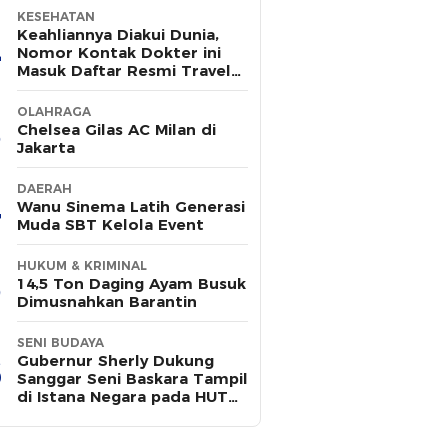
KESEHATAN
Keahliannya Diakui Dunia,
Nomor Kontak Dokter ini
Masuk Daftar Resmi Travel
Agent Eropa
OLAHRAGA
Chelsea Gilas AC Milan di
Jakarta
DAERAH
Wanu Sinema Latih Generasi
Muda SBT Kelola Event
HUKUM & KRIMINAL
14,5 Ton Daging Ayam Busuk
Dimusnahkan Barantin
SENI BUDAYA
Gubernur Sherly Dukung
Sanggar Seni Baskara Tampil
di Istana Negara pada HUT
ke-81 RI