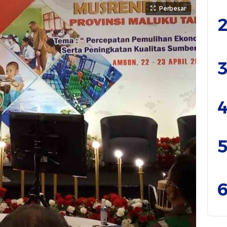
Perbesar
2
3
4
5
6