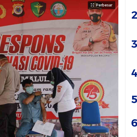
Perbesar
2
3
4
5
6