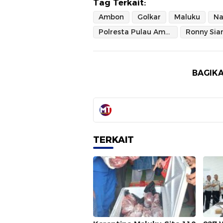
Tag Terkait:
Ambon
Golkar
Maluku
Na
Polresta Pulau Ambon dan Pulau-pulau Lease
Ronny Sia
BAGIKA
TERKAIT