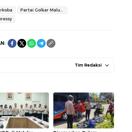
rkoba
Partai Golkar Maluku
nressy
N:
Tim Redaksi