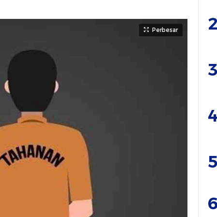
2
Perbesar
3
4
5
6