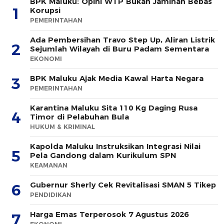
BPK Maluku: Opini WTP Bukan Jaminan Bebas
1
Korupsi
PEMERINTAHAN
Ada Pembersihan Travo Step Up, Aliran Listrik
2
Sejumlah Wilayah di Buru Padam Sementara
EKONOMI
BPK Maluku Ajak Media Kawal Harta Negara
3
PEMERINTAHAN
Karantina Maluku Sita 110 Kg Daging Rusa
4
Timor di Pelabuhan Bula
HUKUM & KRIMINAL
Kapolda Maluku Instruksikan Integrasi Nilai
5
Pela Gandong dalam Kurikulum SPN
KEAMANAN
Gubernur Sherly Cek Revitalisasi SMAN 5 Tikep
6
PENDIDIKAN
Harga Emas Terperosok 7 Agustus 2026
7