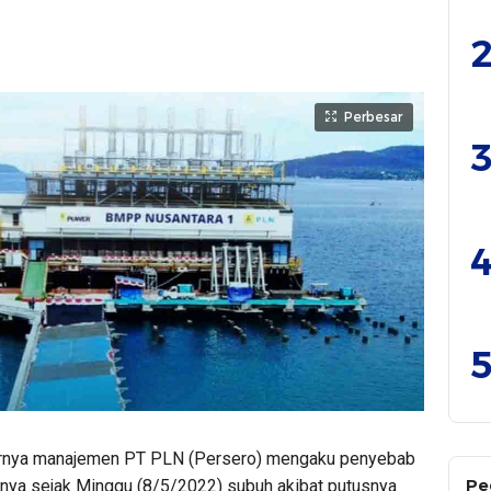
2
Perbesar
3
4
5
rnya manajemen PT PLN (Persero) mengaku penyebab
Pe
rnya sejak Minggu (8/5/2022) subuh akibat putusnya