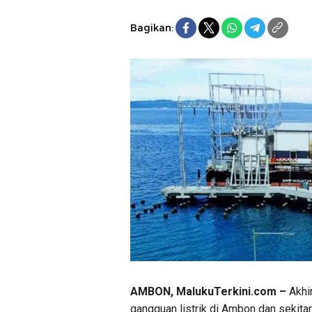
Bagikan:
AMBON, MalukuTerkini.com –
Akhi
gangguan listrik di Ambon dan sekita