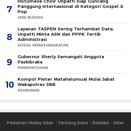
Hotumese Choir Unpatti Siap Guncang
Panggung Internasional di Kategori Gospel &
7
Pop
SENI BUDAYA
Layanan TASPEN Sering Terhambat Data,
Unpatti Minta ASN dan PPPK Tertib
8
Administrasi
SOSIAL KEMASYARAKATAN
Gubernur Sherly Semangati Anggota
9
Paskibraka
PEMERINTAHAN
Kompol Pieter Matahelumual Mulai Jabat
10
Wakapolres SBB
KEAMANAN
Pedoman Media Siber
Tentang Kami
Redaksi
Siber