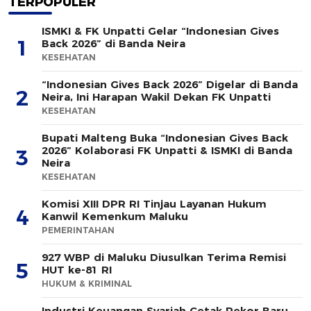
TERPOPULER
ISMKI & FK Unpatti Gelar “Indonesian Gives
1
Back 2026” di Banda Neira
KESEHATAN
“Indonesian Gives Back 2026” Digelar di Banda
2
Neira, Ini Harapan Wakil Dekan FK Unpatti
KESEHATAN
Bupati Malteng Buka “Indonesian Gives Back
2026” Kolaborasi FK Unpatti & ISMKI di Banda
3
Neira
KESEHATAN
Komisi XIII DPR RI Tinjau Layanan Hukum
4
Kanwil Kemenkum Maluku
PEMERINTAHAN
927 WBP di Maluku Diusulkan Terima Remisi
5
HUT ke-81 RI
HUKUM & KRIMINAL
Industri Keuangan Syariah Cetak Rekor Baru,