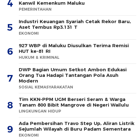
4
Kanwil Kemenkum Maluku
PEMERINTAHAN
Industri Keuangan Syariah Cetak Rekor Baru,
5
Aset Tembus Rp3.131 T
EKONOMI
927 WBP di Maluku Diusulkan Terima Remisi
6
HUT ke-81 RI
HUKUM & KRIMINAL
DWP Bagian Umum Setkot Ambon Edukasi
Orang Tua Hadapi Tantangan Pola Asuh
7
Modern
SOSIAL KEMASYARAKATAN
Tim KKN-PPM UGM Berseri Seram & Warga
8
Tanam 800 Bibit Mangrove di Negeri Wailulu
LINGKUNGAN HIDUP
Ada Pembersihan Travo Step Up, Aliran Listrik
9
Sejumlah Wilayah di Buru Padam Sementara
EKONOMI