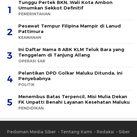
Tunggu Pertek BKN, Wali Kota Ambon
1
Umumkan Sekkot Definitif
PEMERINTAHAN
Pesawat Tempur Filipina Mampir di Lanud
2
Pattimura
KEAMANAN
Ini Daftar Nama 8 ABK KLM Teluk Bara yang
3
Tenggelam di Tanjung Allang
OPERASI SAR
Pelantikan DPD Golkar Maluku Ditunda, Ini
4
Penyebabnya
POLITIK
Menembus Batas Terpencil, Misi Mulia Dekan
5
FK Unpatti Benahi Layanan Kesehatan Maluku
PENDIDIKAN
Pedoman Media Siber
Tentang Kami
Redaksi
Siber