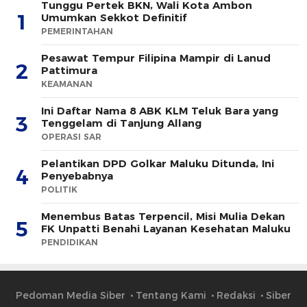
Tunggu Pertek BKN, Wali Kota Ambon
1
Umumkan Sekkot Definitif
PEMERINTAHAN
Pesawat Tempur Filipina Mampir di Lanud
2
Pattimura
KEAMANAN
Ini Daftar Nama 8 ABK KLM Teluk Bara yang
3
Tenggelam di Tanjung Allang
OPERASI SAR
Pelantikan DPD Golkar Maluku Ditunda, Ini
4
Penyebabnya
POLITIK
Menembus Batas Terpencil, Misi Mulia Dekan
5
FK Unpatti Benahi Layanan Kesehatan Maluku
PENDIDIKAN
Pedoman Media Siber
Tentang Kami
Redaksi
Siber