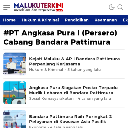
MalukuTerkini.com
Terkini, Mendalam dan Terpercaya
Home
Hukum & Kriminal
Pendidikan
Keamanan
E
#PT Angkasa Pura I (Persero)
Cabang Bandara Pattimura
Kejati Maluku & AP I Bandara Pattimura
Perpanjang Kerjasama
Hukum & Kriminal
3 tahun yang lalu
Angkasa Pura Siagakan Posko Terpadu
Mudik Lebaran di Bandara Pattimura
Sosial Kemasyarakatan
4 tahun yang lalu
Bandara Pattimura Raih Peringkat 2
Pelayanan di Kawasan Asia Pasifik
Ekonomi
4 tahun yang lalu