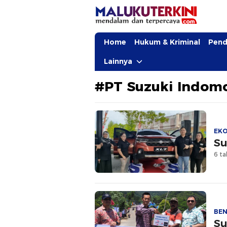
MalukuTerkini.com
Terkini, Mendalam dan Terpercaya
Home
Hukum & Kriminal
Pend
Lainnya
#PT Suzuki Indomo
EK
Su
6 ta
BE
Su