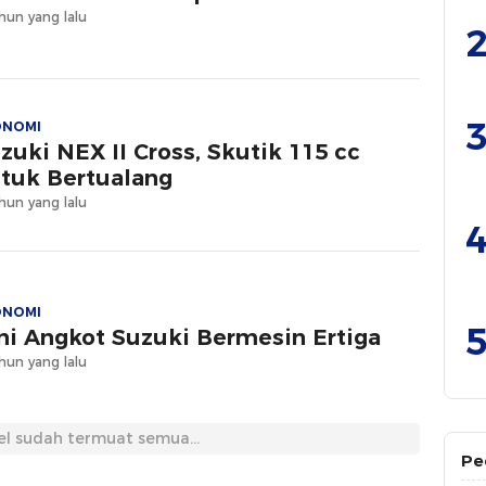
hun yang lalu
2
3
ONOMI
zuki NEX II Cross, Skutik 115 cc
tuk Bertualang
hun yang lalu
4
ONOMI
5
ni Angkot Suzuki Bermesin Ertiga
hun yang lalu
el sudah termuat semua...
Pe