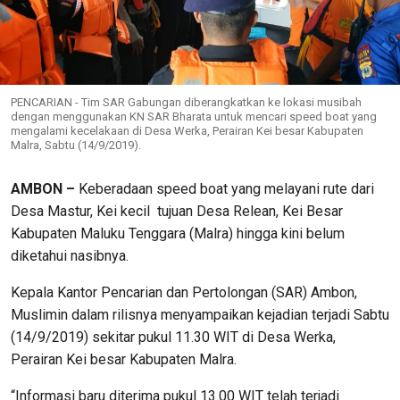
PENCARIAN - Tim SAR Gabungan diberangkatkan ke lokasi musibah
dengan menggunakan KN SAR Bharata untuk mencari speed boat yang
mengalami kecelakaan di Desa Werka, Perairan Kei besar Kabupaten
Malra, Sabtu (14/9/2019).
AMBON –
Keberadaan speed boat yang melayani rute dari
Desa Mastur, Kei kecil tujuan Desa Relean, Kei Besar
Kabupaten Maluku Tenggara (Malra) hingga kini belum
diketahui nasibnya.
Kepala Kantor Pencarian dan Pertolongan (SAR) Ambon,
Muslimin dalam rilisnya menyampaikan kejadian terjadi Sabtu
(14/9/2019) sekitar pukul 11.30 WIT di Desa Werka,
Perairan Kei besar Kabupaten Malra.
“Informasi baru diterima pukul 13.00 WIT telah terjadi