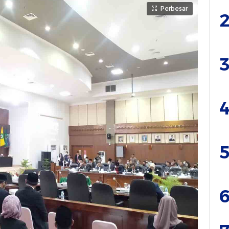
Perbesar
2
3
4
5
6