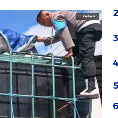
2
Perbesar
3
4
5
6