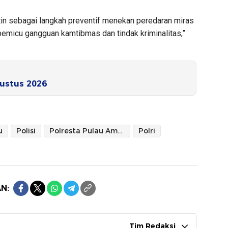
utin sebagai langkah preventif menekan peredaran miras
 pemicu gangguan kamtibmas dan tindak kriminalitas,”
ustus 2026
u
Polisi
Polresta Pulau Ambon dan Pulau-pulau Lease
Polri
N:
Tim Redaksi