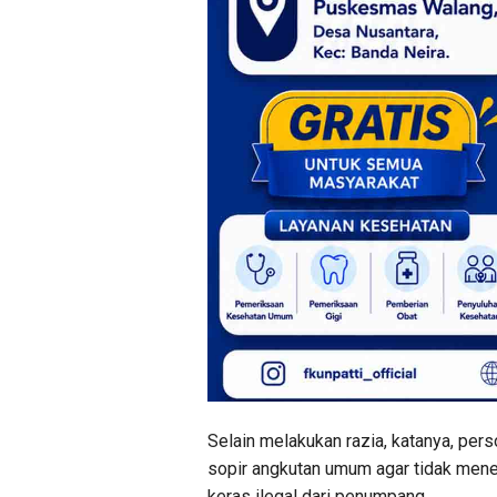
Selain melakukan razia, katanya, per
sopir angkutan umum agar tidak men
keras ilegal dari penumpang.