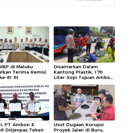
WBP di Maluku
Disamarkan Dalam
ulkan Terima Remisi
Kantong Plastik, 170
ke-81 RI
Liter Sopi Tujuan Ambon
Disita Polisi
ti, PT Ambon &
Usut Dugaan Korupsi
il Ditjenpas Teken
Proyek Jalan di Buru,