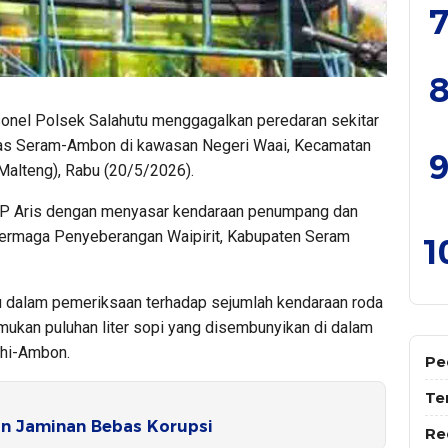
7
8
onel Polsek Salahutu menggagalkan peredaran sekitar
lintas Seram-Ambon di kawasan Negeri Waai, Kecamatan
9
Malteng), Rabu (20/5/2026).
KP Aris dengan menyasar kendaraan penumpang dan
 Dermaga Penyeberangan Waipirit, Kabupaten Seram
1
 dalam pemeriksaan terhadap sejumlah kendaraan roda
ukan puluhan liter sopi yang disembunyikan di dalam
ohi-Ambon.
Pe
Te
n Jaminan Bebas Korupsi
Re