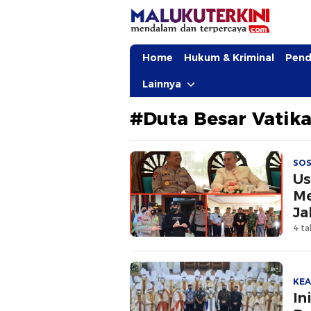
MalukuTerkini.com
Terkini, Mendalam dan Terpercaya
Home
Hukum & Kriminal
Pend
Lainnya
#Duta Besar Vatik
SOS
Us
Me
Ja
4 ta
KE
In