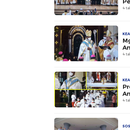
Pe
4 ta
KE
Mg
A
4 ta
KE
Pr
Am
4 ta
SOS