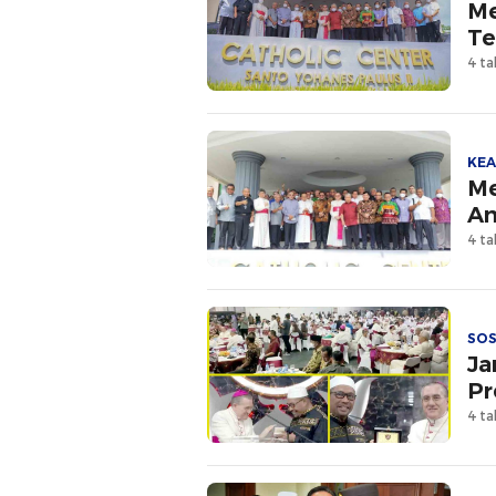
Me
Te
4 ta
KE
Me
Am
4 ta
SOS
Ja
Pr
4 ta