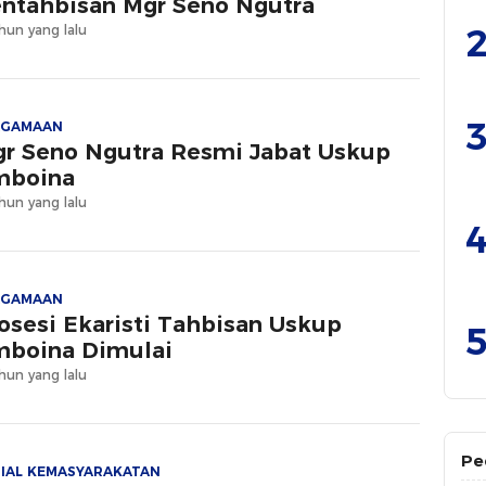
ntahbisan Mgr Seno Ngutra
2
hun yang lalu
3
AGAMAAN
r Seno Ngutra Resmi Jabat Uskup
mboina
hun yang lalu
4
AGAMAAN
osesi Ekaristi Tahbisan Uskup
5
boina Dimulai
hun yang lalu
Pe
IAL KEMASYARAKATAN