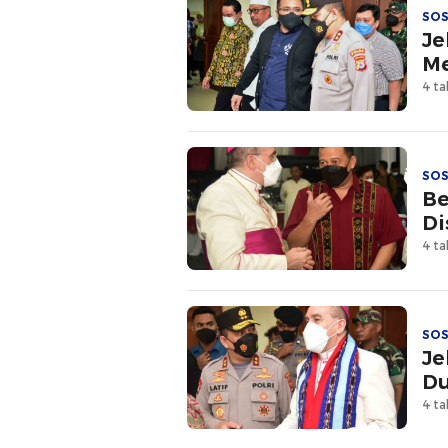
SOS
Je
Me
4 ta
SOS
Be
Di
4 ta
SOS
Je
Du
4 ta