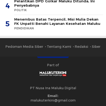
Pelantikan DPD Golkar Maluku Ditunda, Ini
4
Penyebabnya
POLITIK
Menembus Batas Terpencil, Misi Mulia Dekan
5
FK Unpatti Benahi Layanan Kesehatan Maluku
PENDIDIKAN
Pedoman Media Siber
Tentang Kami
Redaksi
Siber
Part of
PT Nusa Ina Maluku Digital
Email:
malukuterkini@gmail.com