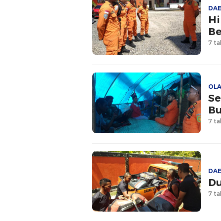
DA
Hi
Be
7 ta
OL
Se
Bu
7 ta
DA
Du
7 ta