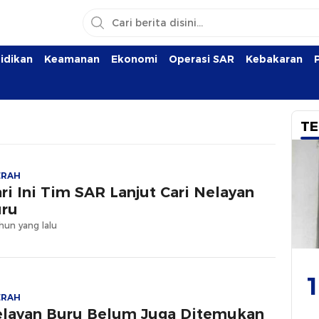
idikan
Keamanan
Ekonomi
Operasi SAR
Kebakaran
TE
ERAH
ri Ini Tim SAR Lanjut Cari Nelayan
ru
hun yang lalu
1
ERAH
layan Buru Belum Juga Ditemukan