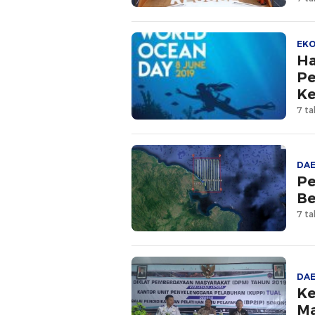
EK
Ha
Pe
Ke
7 ta
DA
Pe
Be
7 ta
DA
Ke
Ma