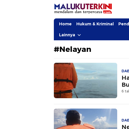
MalukuTerkini.com
Terkini, Mendalam dan Terpercaya
Home
Hukum & Kriminal
Pend
Lainnya
#Nelayan
DA
Ha
Bu
6 ta
DA
Ne