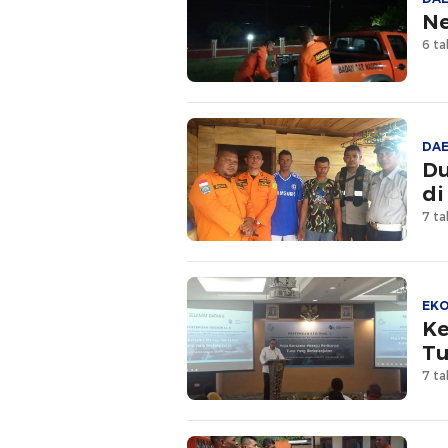
Ne
6 ta
DA
Du
di
7 ta
EK
Ke
Tu
7 ta