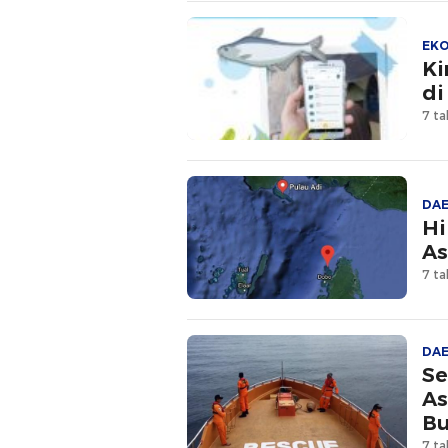
EK
Ki
di
7 ta
DA
Hi
As
7 ta
DA
Se
As
Bu
7 ta