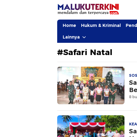
MalukuTerkini.com
Terkini, Mendalam dan Terpercaya
Home
Hukum & Kriminal
Pend
Lainnya
#Safari Natal
SOS
Sa
Be
8 bu
KE
Sa