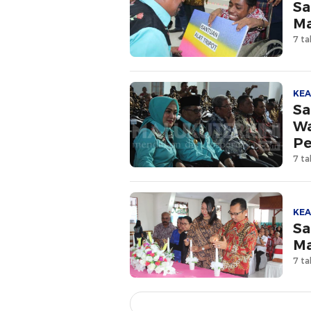
Sa
Ma
7 ta
KE
Sa
Wa
Pe
7 ta
KE
Sa
Ma
7 ta