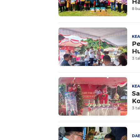
Ha
8 bu
KE
Pe
Hu
3 ta
KE
Sa
K
3 ta
DA