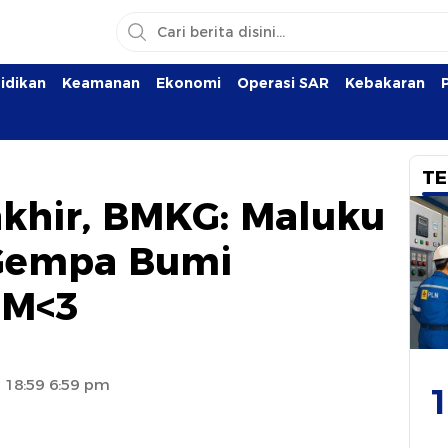
idikan
Keamanan
Ekonomi
Operasi SAR
Kebakaran
TE
khir, BMKG: Maluku
Gempa Bumi
 M<3
 18:59 6:59 pm
1