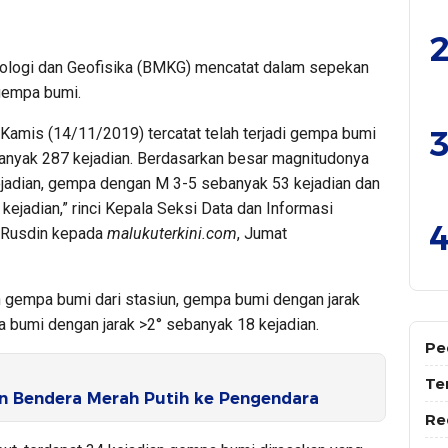
2
ologi dan Geofisika (BMKG) mencatat dalam sepekan
n gempa bumi.
3
Kamis (14/11/2019) tercatat telah terjadi gempa bumi
banyak 287 kejadian. Berdasarkan besar magnitudonya
adian, gempa dengan M 3-5 sebanyak 53 kejadian dan
jadian,” rinci Kepala Seksi Data dan Informasi
4
r Rusdin kepada
malukuterkini.com
, Jumat
an gempa bumi dari stasiun, gempa bumi dengan jarak
 bumi dengan jarak >2° sebanyak 18 kejadian.
Pe
Te
n Bendera Merah Putih ke Pengendara
Re