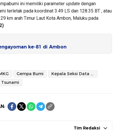
empabumi ini memiliki parameter
update
dengan
i terletak pada koordinat 3.49 LS dan 128.35 BT , atau
ak 29 km arah Timur Laut Kota Ambon, Maluku pada
2)
Pengayoman ke-81 di Ambon
MKG
Gempa Bumi
Kepala Seksi Data dan Informasi Stasiun Geofisika Ambon
Tsunami
N:
Tim Redaksi