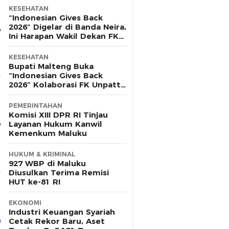
KESEHATAN
“Indonesian Gives Back
2026” Digelar di Banda Neira,
Ini Harapan Wakil Dekan FK
Unpatti
KESEHATAN
Bupati Malteng Buka
“Indonesian Gives Back
2026” Kolaborasi FK Unpatti
& ISMKI di Banda Neira
PEMERINTAHAN
Komisi XIII DPR RI Tinjau
Layanan Hukum Kanwil
Kemenkum Maluku
HUKUM & KRIMINAL
927 WBP di Maluku
Diusulkan Terima Remisi
HUT ke-81 RI
EKONOMI
Industri Keuangan Syariah
Cetak Rekor Baru, Aset