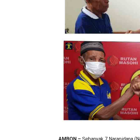
AMBON –
Sebanyak 7 Narapidana (Nap