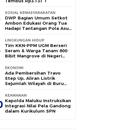
Tembus Rp3.131 T
SOSIAL KEMASYARAKATAN
DWP Bagian Umum Setkot
Ambon Edukasi Orang Tua
Hadapi Tantangan Pola Asuh
Modern
LINGKUNGAN HIDUP
Tim KKN-PPM UGM Berseri
Seram & Warga Tanam 800
Bibit Mangrove di Negeri
Wailulu
EKONOMI
Ada Pembersihan Travo
Step Up, Aliran Listrik
Sejumlah Wilayah di Buru
Padam Sementara
KEAMANAN
Kapolda Maluku Instruksikan
0
Integrasi Nilai Pela Gandong
dalam Kurikulum SPN