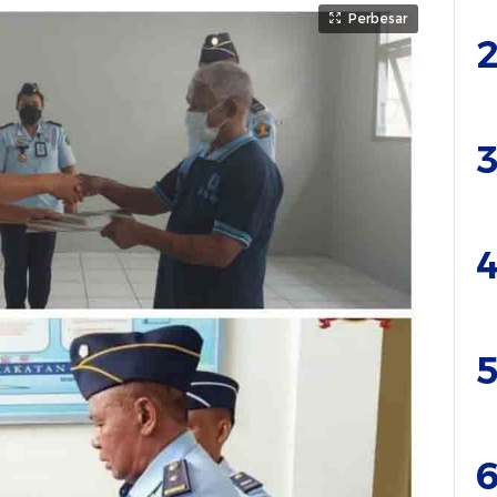
Perbesar
2
3
4
5
6