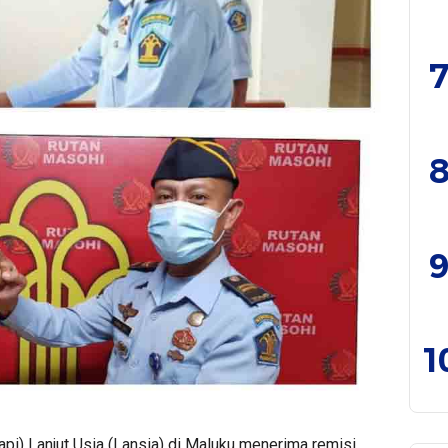
7
8
9
1
i) Lanjut Usia (Lansia) di Maluku menerima remisi