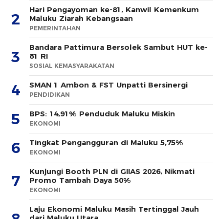
Hari Pengayoman ke-81, Kanwil Kemenkum
2
Maluku Ziarah Kebangsaan
PEMERINTAHAN
Bandara Pattimura Bersolek Sambut HUT ke-
3
81 RI
SOSIAL KEMASYARAKATAN
SMAN 1 Ambon & FST Unpatti Bersinergi
4
PENDIDIKAN
BPS: 14,91% Penduduk Maluku Miskin
5
EKONOMI
Tingkat Pengangguran di Maluku 5,75%
6
EKONOMI
Kunjungi Booth PLN di GIIAS 2026, Nikmati
7
Promo Tambah Daya 50%
EKONOMI
Laju Ekonomi Maluku Masih Tertinggal Jauh
8
dari Maluku Utara