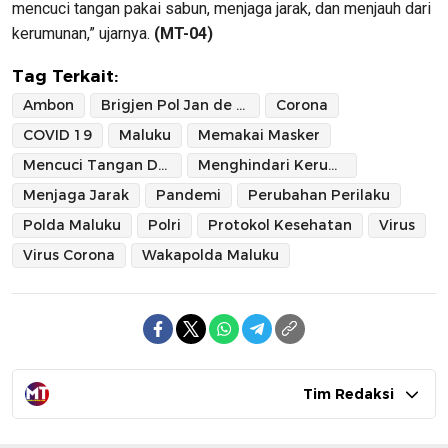
mencuci tangan pakai sabun, menjaga jarak, dan menjauh dari
kerumunan,” ujarnya.
(MT-04)
Tag Terkait:
Ambon
Brigjen Pol Jan de Fretes
Corona
COVID 19
Maluku
Memakai Masker
Mencuci Tangan Dengan Sabun
Menghindari Kerumunan
Menjaga Jarak
Pandemi
Perubahan Perilaku
Polda Maluku
Polri
Protokol Kesehatan
Virus
Virus Corona
Wakapolda Maluku
Tim Redaksi