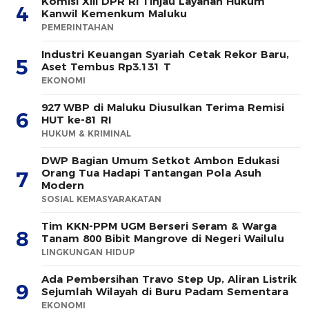
Komisi XIII DPR RI Tinjau Layanan Hukum
4
Kanwil Kemenkum Maluku
PEMERINTAHAN
Industri Keuangan Syariah Cetak Rekor Baru,
5
Aset Tembus Rp3.131 T
EKONOMI
927 WBP di Maluku Diusulkan Terima Remisi
6
HUT ke-81 RI
HUKUM & KRIMINAL
DWP Bagian Umum Setkot Ambon Edukasi
Orang Tua Hadapi Tantangan Pola Asuh
7
Modern
SOSIAL KEMASYARAKATAN
Tim KKN-PPM UGM Berseri Seram & Warga
8
Tanam 800 Bibit Mangrove di Negeri Wailulu
LINGKUNGAN HIDUP
Ada Pembersihan Travo Step Up, Aliran Listrik
9
Sejumlah Wilayah di Buru Padam Sementara
EKONOMI