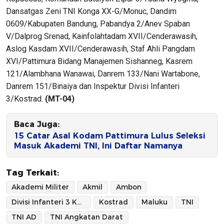
Dansatgas Zeni TNI Konga XX-G/Monuc, Dandim
0609/Kabupaten Bandung, Pabandya 2/Anev Spaban
V/Dalprog Srenad, Kainfolahtadam XVII/Cenderawasih,
Aslog Kasdam XVII/Cenderawasih, Staf Ahli Pangdam
XVI/Pattimura Bidang Manajemen Sishanneg, Kasrem
121/Alambhana Wanawai, Danrem 133/Nani Wartabone,
Danrem 151/Binaiya dan Inspektur Divisi Infanteri
3/Kostrad.
(MT-04)
Baca Juga:
15 Catar Asal Kodam Pattimura Lulus Seleksi
Masuk Akademi TNI, Ini Daftar Namanya
Tag Terkait:
Akademi Militer
Akmil
Ambon
Divisi Infanteri 3 Kostrad
Kostrad
Maluku
TNI
TNI AD
TNI Angkatan Darat